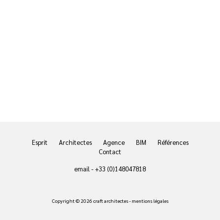
Esprit
Architectes
Agence
BIM
Références
Contact
email
-
+33 (0)148047818
Copyright © 2026 craft architectes -
mentions légales