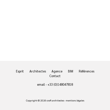
Esprit
Architectes
Agence
BIM
Références
Contact
email
-
+33 (0)148047818
Copyright © 2026 craft architectes -
mentions légales